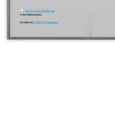
Druckversion
|
Sitemap
© Architekturbüro
Erstellt mit
IONOS MyWebsite
.