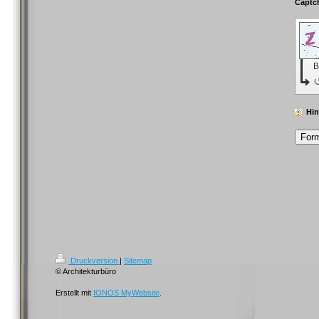
B
Hin
Druckversion
|
Sitemap
© Architekturbüro
Erstellt mit
IONOS MyWebsite
.